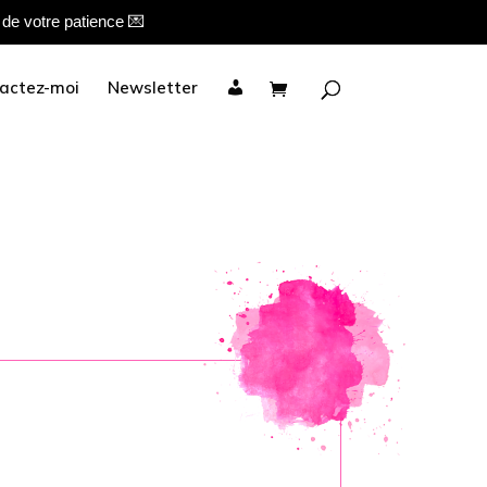
de votre patience 💌
M
actez-moi
Newsletter
o
n
c
o
m
p
t
e