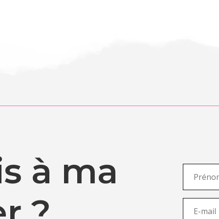
ris à ma
r ?