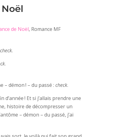
 Noël
nce de Noël
, Romance MF
:
check
.
eck
.
e – démon ! – du passé :
check
.
 d’année ! Et si j’allais prendre une
ne, histoire de décompresser un
 fantôme – démon – du passé, j’ai
ais sort, le voilà qui fait son grand