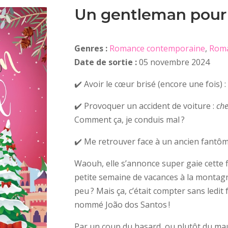
Un gentleman pour
Genres :
Romance contemporaine
,
Roma
Date de sortie :
05 novembre 2024
✔️ Avoir le cœur brisé (encore une fois) 
✔️ Provoquer un accident de voiture :
ch
Comment ça, je conduis mal ?
✔️ Me retrouver face à un ancien fantôm
Waouh, elle s’annonce super gaie cette fin
petite semaine de vacances à la montag
peu ? Mais ça, c’était compter sans ledit
nommé João dos Santos !
Par un coup du hasard, ou plutôt du mauv